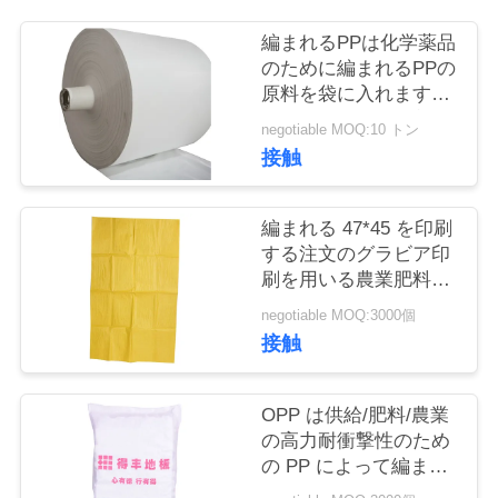
お
編まれるPPは化学薬品
のために編まれるPPの
問
原料を袋に入れます40
キログラムを袋に入れ
い
negotiable MOQ:10 トン
ます
接触
合
わ
編まれる 47*45 を印刷
する注文のグラビア印
せ
刷を用いる農業肥料の
PP によって編まれる
negotiable MOQ:3000個
袋
見
接触
積
OPP は供給/肥料/農業
依
の高力耐衝撃性のため
の PP によって編まれ
頼
た袋に塗りました