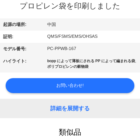
情
プロピレン袋を印刷しました
報
起源の場所:
中国
会
QMS/FSMS/EMS/OHSAS
証明:
社
PC-PPWB-167
モデル番号:
案
,
ハイライト:
bopp によって薄板にされる PP によって編まれる袋
ポリプロピレンの穀物袋
内
お問い合わせ!
品
質
詳細を展開する
管
理
類似品