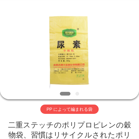
©
2016
-
2026
Beijing
Silk
Road
Enterprise
ホ
Management
Services
Co.,LTD.
ー
All
Rights
Reserved.
ム
製
品
PP によって編まれる袋
企
二重ステッチのポリプロピレンの穀
業
物袋、習慣はリサイクルされたポリ