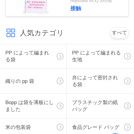
negotiable MOQ:3000個
接触
地
図
人気カテゴリ
すべて
PRIVACY
PP によって編まれ
PP によって編まれる
POLICY
る袋
生地
弁によって密封され
織りの pp 袋
る袋
Bopp は袋を薄板にし
プラスチック製の紙
ました
バッグ
米の包装袋
食品グレード バッグ