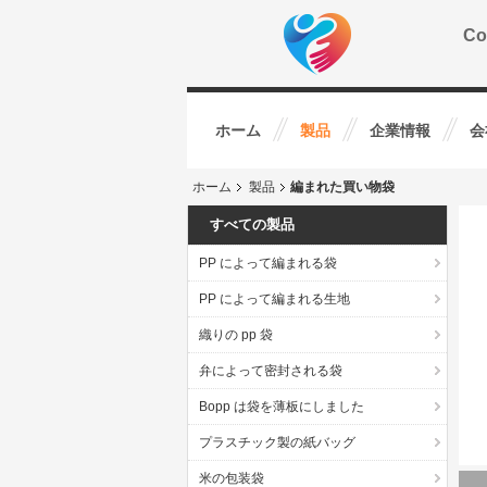
Co
ホーム
製品
企業情報
会
ホーム
製品
編まれた買い物袋
すべての製品
PP によって編まれる袋
PP によって編まれる生地
織りの pp 袋
弁によって密封される袋
Bopp は袋を薄板にしました
プラスチック製の紙バッグ
米の包装袋