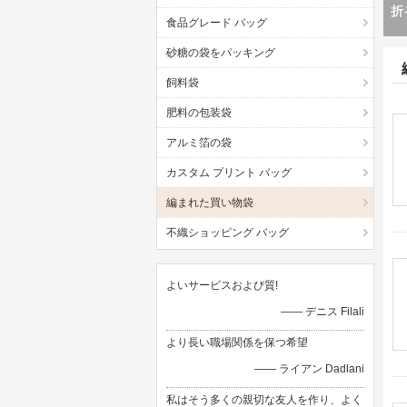
ア
食品グレード バッグ
砂糖の袋をパッキング
飼料袋
肥料の包装袋
アルミ箔の袋
カスタム プリント バッグ
編まれた買い物袋
不織ショッピング バッグ
よいサービスおよび質!
—— デニス Filali
より長い職場関係を保つ希望
—— ライアン Dadlani
私はそう多くの親切な友人を作り、よく