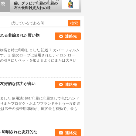
な食
袋、グラビア印刷の印刷の
布の食料雑貨入れの袋
れる非編まれた買い物
連絡先
と特に印刷しました 記述 1. カバー フィルム
。 2. 袋のロープは使用されたナイロン ロー
の引きにリベットを加えるようにまたは大きい
友好的な抗力が高い
連絡先
した 使用法: 包む印刷に印刷無しで包むハンド
りまたプロダクトおよびブランドをもう一度促進
たは広告の携帯用印刷が、顧客最も有効で、最も
o 印刷された友好的な
連絡先