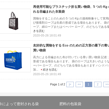
再使用可能なプラスチック折る買い物袋、5 つの Kg
れる非編まれた衣装袋
買物をすることのための 5 つの Kg の漫画映像そして実
び接着剤ロープは生産の形成である場合もあります。 袋
ープ、綿ロープまたはペーパー ロープ、のどちらである場合
きを読む
2020-05-26 18:01:49
友好的な買物をする Eco のための正方形の最下の青い F
買い物袋
高力による非編まれた布が付いている青い買い物袋 記述:
形成である場合もあります。 袋のロープは大きいのよう
ーパー ロープ、のどちらである場合もあります ハンド
加...
続きを読む
2020-05-26 18:01:49
Page 1 of 2
|<
<<
1
2
>>
弁によって密封される袋
肥料の包装袋