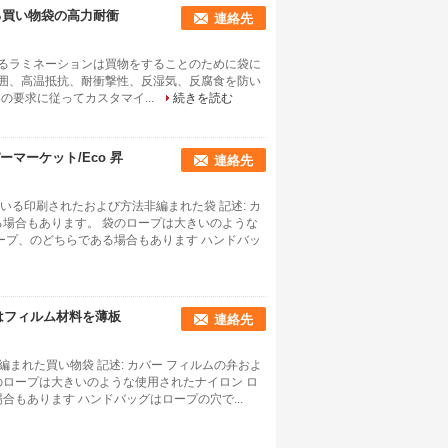
れる買い物袋の高力耐衝
連絡先
編まれるラミネーションは買物をすることのために袋に
高力、周囲、高温抵抗、耐衝撃性、反湿気、反腐食を防い
の要求に従ってカスタマイ...
続きを読む
マーケット/Eco 昇
連絡先
る印刷されたおよび方法非編まれた袋 記述: カ
る場合もあります。 袋のロープは大きいのような
ープ、のどちらである場合もあります ハンドバッ
袋はフィルム材料を薄板
連絡先
編まれた買い物袋 記述: カバー フィルムの弁およ
のロープは大きいのような使用されたナイロン ロ
もあります ハンドバッグはロープの穴で...