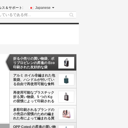
ルス＆サポート:
Japanese
search
折る小売りの買い物袋、ポ
リプロピレンの昇進の Eco
印刷された友好的な袋
アルミ ホイル非編まれた包
装袋、ハンドルが付いてい
る自由で再使用可能な食料
雑貨入れの袋
再使用可能なプラスチック
折る買い物袋、5 つの Kg
の習慣によって印刷される
非編まれた衣装袋
多彩印刷されるブランドの
小売店の習慣のための編ま
れた布によって編まれる買
い物袋をリサイクルして下
さい
OPP Coted の昇進の買い物