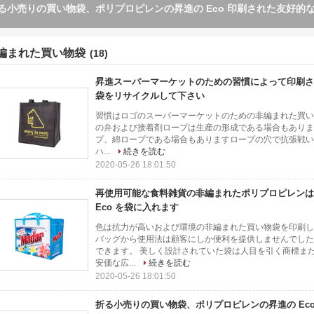
ルミ ホイル非編まれた包装袋、ハンドルが付いている自由で再使用可能
料雑貨入れの袋
編まれた買い物袋
(18)
昇進スーパーマーケットのための習慣によって印刷さ
袋をリサイクルして下さい
習慣はロゴのスーパーマーケットのための非編まれた買い物袋
の弁および接着剤ロープは生産の形成である場合もあります
プ、綿ロープである場合もありますロープの穴で抗張戦い
ハ...
続きを読む
2020-05-26 18:01:50
再使用可能な食料雑貨の非編まれたポリプロピレンは
Eco を袋に入れます
色は抗力が高いおよび環境の非編まれた買い物袋を印刷しま
バッグから使用法は顧客にしか便利を提供しませんでした
できます。 美しく設計されていた袋は人目を引く商標ま
安価な広...
続きを読む
2020-05-26 18:01:50
折る小売りの買い物袋、ポリプロピレンの昇進の Ec