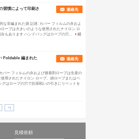
 の習慣によって印刷さ
連絡先
用的な非編まれた袋 記述: カバー フィルムの弁およ
のロープは大きいのような使用されたナイロン ロ
もあります ハンドバッグはロープの穴...
続
oldable 編まれた
連絡先
 カバー フィルムの弁および接着剤ロープは生産の
な使用されたナイロン ロープ、綿ロープまたはペ
バッグはロープの穴で抗張戦いの引きにリベットを
>|
見積依頼