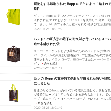
買物をする印刷された Bopp の PP によって編ま
撃性
ギフトの Bopp の美しいプラスチック PP によって
入れます 記述 PP および BOPP/PET を使用して 
で下さい。 PE のフィルムと並べられる 特別な指定は顧客
2020-05-26 18:01:50
ハンドルの正方形の最下の耐久財が付いているスーパー
進の非編まれた袋
スーパーマーケットおよび昇進のためのハンドルが付いてい
バー フィルムの弁および接着剤ロープは生産の形成であ
使用されたナイロン ロープ、綿ロープまたはペーパー ロ
グ...
続きを読む
2020-05-26 18:01:49
Eco の Bopp の友好的で多彩な非編まれた買い物
にしました
昇進のための bopp が付いている環境に優しく、多彩な非
び接着剤ロープは生産の形成である場合もあります。 袋
ープ、綿ロープまたはペーパー ロープ、のどちらである場合
続きを読む
2020-05-26 18:01:49