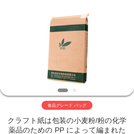
2016
-
2026
Beijing
Silk
Road
Enterprise
Management
ホ
Services
Co.,LTD.
All
ー
Rights
Reserved.
ム
製
品
食品グレード バッグ
企
クラフト紙は包装の小麦粉/粉の化学
業
薬品のための PP によって編まれた