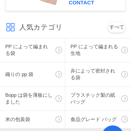
って並べられる袋
CONTACT
地
図
人気カテゴリ
すべて
PRIVACY
PP によって編まれ
PP によって編まれる
る袋
生地
POLICY
弁によって密封され
織りの pp 袋
る袋
Bopp は袋を薄板にし
プラスチック製の紙
ました
バッグ
米の包装袋
食品グレード バッグ