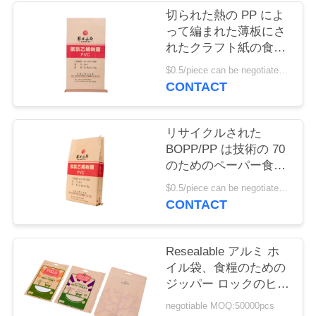
切られた熱の PP によ
お
って編まれた薄板にさ
れたクラフト紙の食品
問
等級袋は/上の口を囲み
$0.5/piece can be negotiated MOQ:5000個
ました
い
CONTACT
合
リサイクルされた
わ
BOPP/PP は技術の 70
のためのペーパー食品
せ
等級袋を食品包装-
$0.5/piece can be negotiated MOQ:5000個
160gsm 薄板にしまし
CONTACT
た
見
積
Resealable アルミ ホ
イル袋、食糧のための
依
ジッパー ロックのヒー
ト シールのホイルによ
頼
negotiable MOQ:50000pcs