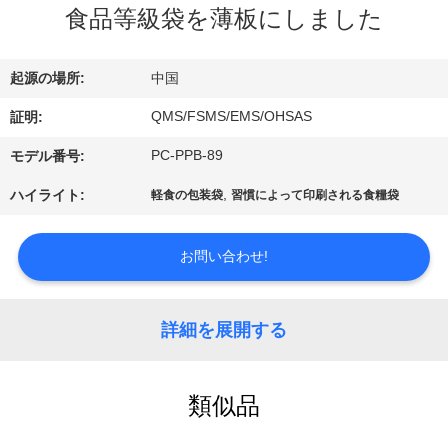
情
食品等級袋を薄板にしました
報
起源の場所:
中国
会
QMS/FSMS/EMS/OHSAS
証明:
社
PC-PPB-89
モデル番号:
案
,
ハイライト:
軽食の包装袋
習慣によって印刷される食糧袋
内
お問い合わせ!
品
詳細を展開する
質
管
類似品
理