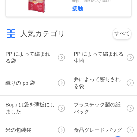
negotiable MOQ:3000
接触
地
図
人気カテゴリ
すべて
PRIVACY
PP によって編まれ
PP によって編まれる
POLICY
る袋
生地
弁によって密封され
織りの pp 袋
る袋
Bopp は袋を薄板にし
プラスチック製の紙
ました
バッグ
米の包装袋
食品グレード バッグ