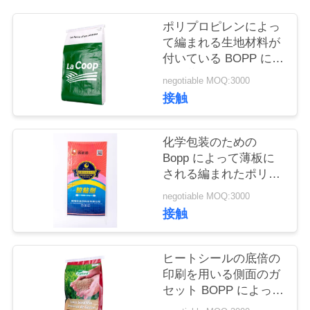
お
ポリプロピレンによっ
て編まれる生地材料が
問
付いている BOPP によ
って薄板にされる袋を
い
negotiable MOQ:3000
縫う糸
接触
合
わ
化学包装のための
Bopp によって薄板に
せ
される編まれたポリプ
ロピレン袋を印刷する
negotiable MOQ:3000
グラビア印刷
見
接触
積
ヒートシールの底倍の
依
印刷を用いる側面のガ
セット BOPP によって
頼
薄板にされる袋