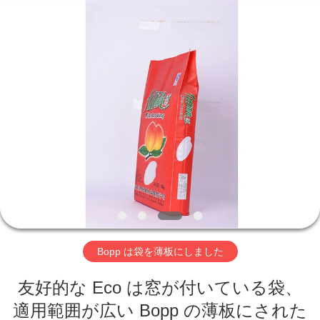
©
2016
-
2026
Beijing
Silk
Road
Enterprise
ホ
Management
Services
Co.,LTD.
ー
All
Rights
Reserved.
ム
製
品
Bopp は袋を薄板にしました
企
友好的な Eco は窓が付いている袋、
業
適用範囲が広い Bopp の薄板にされた