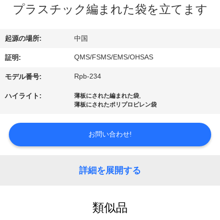
情
プラスチック編まれた袋を立てます
報
起源の場所:
中国
会
QMS/FSMS/EMS/OHSAS
証明:
社
Rpb-234
モデル番号:
案
,
ハイライト:
薄板にされた編まれた袋
薄板にされたポリプロピレン袋
内
お問い合わせ!
品
質
詳細を展開する
管
理
類似品