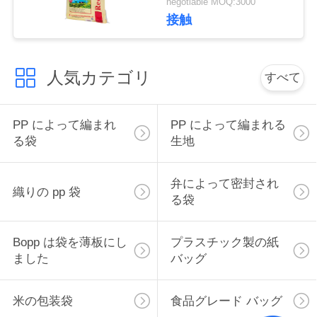
negotiable MOQ:3000
接触
地
図
人気カテゴリ
すべて
PRIVACY
PP によって編まれ
PP によって編まれる
POLICY
る袋
生地
弁によって密封され
織りの pp 袋
る袋
Bopp は袋を薄板にし
プラスチック製の紙
ました
バッグ
米の包装袋
食品グレード バッグ