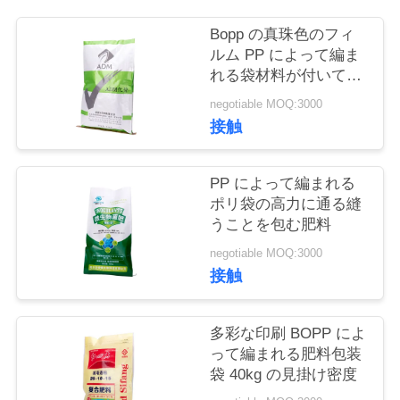
お
Bopp の真珠色のフィ
ルム PP によって編ま
問
れる袋材料が付いてい
る印刷された肥料包装
い
negotiable MOQ:3000
袋
接触
合
わ
PP によって編まれる
ポリ袋の高力に通る縫
せ
うことを包む肥料
negotiable MOQ:3000
見
接触
積
多彩な印刷 BOPP によ
依
って編まれる肥料包装
袋 40kg の見掛け密度
頼