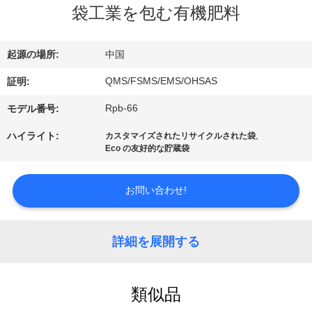
情
袋工業を包む有機肥料
報
起源の場所:
中国
会
QMS/FSMS/EMS/OHSAS
証明:
社
Rpb-66
モデル番号:
案
,
ハイライト:
カスタマイズされたリサイクルされた袋
Eco の友好的な貯蔵袋
内
お問い合わせ!
品
質
詳細を展開する
管
理
類似品