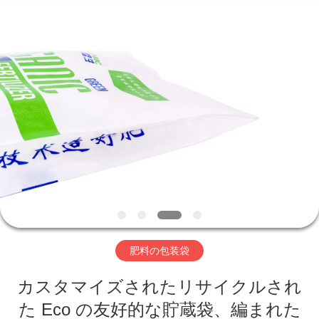
©
2016
-
2026
Beijing
Silk
Road
Enterprise
ホ
Management
Services
Co.,LTD.
ー
All
Rights
Reserved.
ム
製
品
肥料の包装袋
企
カスタマイズされたリサイクルされ
業
た Eco の友好的な貯蔵袋、編まれた