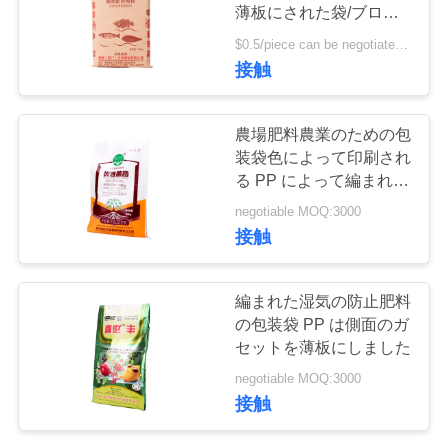
薄板にされた袋/ブロッ
お
クの最下の HDPE によ
$0.5/piece can be negotiated MOQ:5000個
って編まれる袋
接触
問
い
農場肥料農業のための包
合
装袋色によって印刷され
る PP によって編まれる
わ
袋
negotiable MOQ:3000
せ
接触
編まれた湿気の防止肥料
見
の包装袋 PP は側面のガ
積
セットを薄板にしました
negotiable MOQ:3000
依
接触
頼