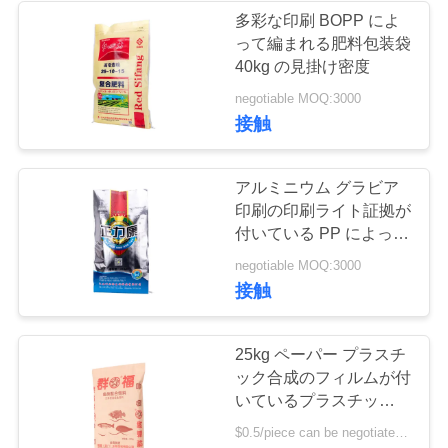
多彩な印刷 BOPP によ
って編まれる肥料包装袋
地
40kg の見掛け密度
図
negotiable MOQ:3000
接触
PRIVACY
POLICY
アルミニウム グラビア
印刷の印刷ライト証拠が
付いている PP によって
編まれる肥料包装袋
negotiable MOQ:3000
接触
25kg ペーパー プラスチ
ック合成のフィルムが付
いているプラスチックに
よって薄板にされる編ま
$0.5/piece can be negotiated MOQ:5000個
れた肥料包装袋