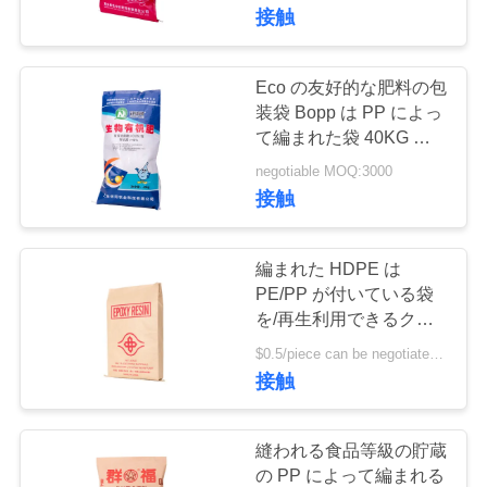
情
接触
報
Eco の友好的な肥料の包
会
装袋 Bopp は PP によっ
て編まれた袋 40KG 見
社
掛け密度を薄板にしまし
negotiable MOQ:3000
た
接触
案
内
編まれた HDPE は
PE/PP が付いている袋
品
を/再生利用できるクラ
フト紙の混合物材料薄板
$0.5/piece can be negotiated MOQ:5000個
質
にしました
接触
管
理
縫われる食品等級の貯蔵
の PP によって編まれる