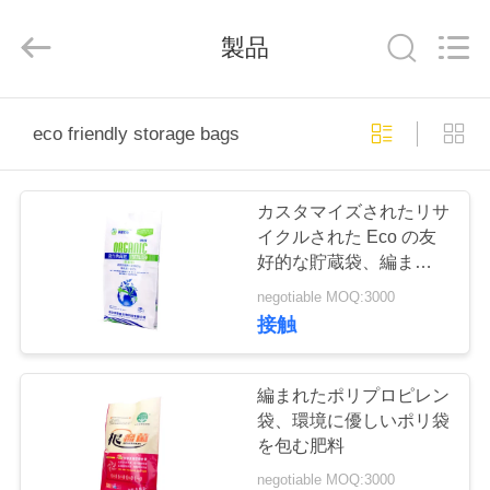
©
2016
-
製品
2026
Beijing
Silk
Road
Enterprise
ホ
Management
Services
eco friendly storage bags
Co.,LTD.
ー
All
Rights
Reserved.
ム
カスタマイズされたリサ
イクルされた Eco の友
好的な貯蔵袋、編まれた
製
袋工業を包む有機肥料
negotiable MOQ:3000
品
接触
企
編まれたポリプロピレン
袋、環境に優しいポリ袋
業
を包む肥料
negotiable MOQ:3000